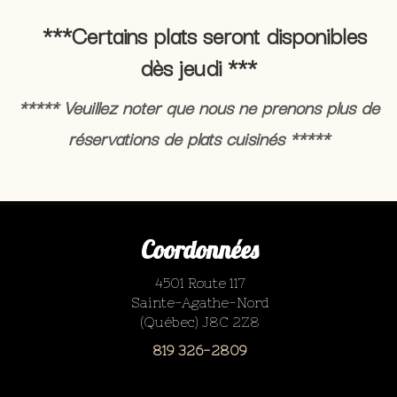
***Certains plats seront disponibles
dès jeudi ***
***** Veuillez noter que nous ne prenons plus de
réservations de plats cuisinés *****
Coordonnées
4501 Route 117
Sainte-Agathe-Nord
(Québec) J8C 2Z8
819 326-2809